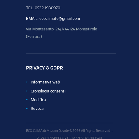
TEL. 0532 1930970
EMAIL: ecoclimafe@gmail.com
via Montesanto, 24/A 44124 Monestirolo
(Ferrara)
PRIVACY & GDPR
Informativa web
Cronologia consensi
Modifica
Revoca
ECO.CLIMA di Mazzini Davide © 2026 All Rights Reserved -
P. IVA 01595190388 - C.F. MZZDVD71R18D548L